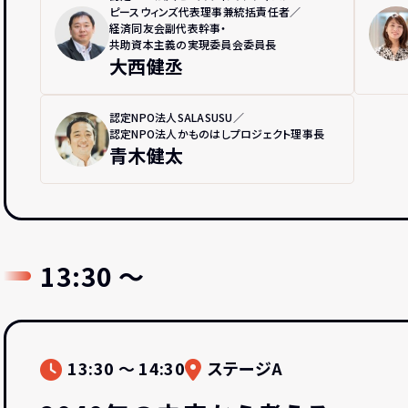
ピースウィンズ代表理事兼統括責任者／
経済同友会副代表幹事・
共助資本主義の実現委員会委員長
大西健丞
認定NPO法人SALASUSU／
認定NPO法人かものはしプロジェクト
理事長
青木健太
13:30 〜
13:30 〜 14:30
ステージA