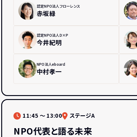
認定NPO法人フローレンス
赤坂緑
認定NPO法人D×P
今井紀明
NPO法人eboard
中村孝一
11:45 〜 13:00
ステージA
NPO代表と語る未来